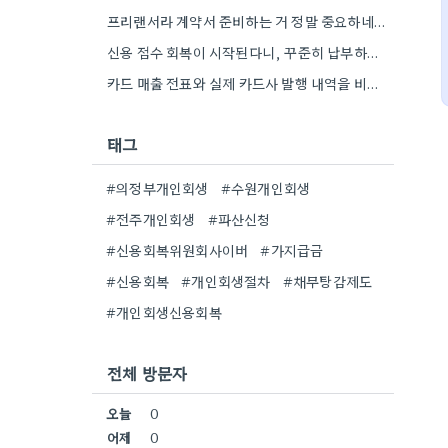
프리랜서라 계약서 준비하는 거 정말 중요하네요. 세금 신고 내역도 꼼꼼히 챙겨야겠어요.
신용 점수 회복이 시작된다니, 꾸준히 납부하는 게 정말 중요하겠네요. 제 경우에도 연체하지 않고 계획 잘…
카드 매출 전표와 실제 카드사 발행 내역을 비교해본 게 정말 중요한 포인트였네요. 소득을 정확하게 계산하는…
태그
#의정부개인회생
#수원개인회생
#전주개인회생
#파산신청
#신용회복위원회사이버
#가지급금
#신용회복
#개인회생절차
#채무탕감제도
#개인회생신용회복
전체 방문자
오늘
0
어제
0