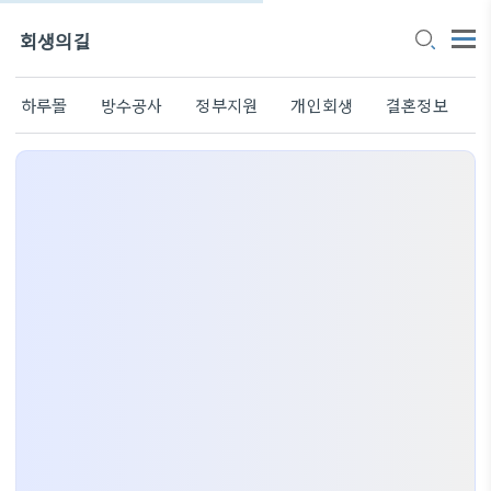
회생의길
하루몰
방수공사
정부지원
개인회생
결혼정보