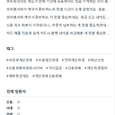
프리워크아웃 제도가 연체 기간에 유용하다는 점을 기억하는 것이 좋겠네요. 저는 실제로 3개월 이내에 문제가 시작된…
프리랜서라서 계약서 준비하느라 정말 시간이 오래 걸렸어요. 꼼꼼하게 챙기는 게 중요하네요.
프리랜서라 계약서 준비하는 거 정말 중요하네요. 세금 신고 내역도 꼼꼼히 챙겨야겠어요.
신용 점수 회복이 시작된다니, 꾸준히 납부하는 게 정말 중요하겠네요. 제 경우에도 연체하지 않고 계획 잘…
카드 매출 전표와 실제 카드사 발행 내역을 비교해본 게 정말 중요한 포인트였네요. 소득을 정확하게 계산하는…
태그
#의정부개인회생
#수원개인회생
#전주개인회생
#파산신청
#신용회복위원회사이버
#가지급금
#신용회복
#개인회생절차
#채무탕감제도
#개인회생신용회복
전체 방문자
오늘
0
어제
0
전체
0