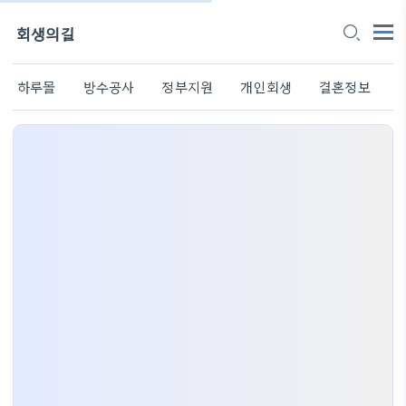
회생의길
하루몰
방수공사
정부지원
개인회생
결혼정보