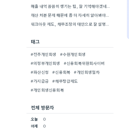
매출 내역 꼼꼼히 챙기는 팁, 잘 기억해야겠네요. 사업자분들께서는 특히 세금 계산서 기록을 꼼꼼히 해야 하는…
재산 처분 문제 때문에 좀 더 자세히 알아봐야겠네요. 워크아웃이랑 비교하면서 고려해야 할 사항이 많아 보입니다.
워크아웃 제도, 채무조정의 대안으로 잘 설명해주셨네요. 저는 금융기관과의 협의를 통해 이자율을 낮추는 부분이 가장 매력적으로…
태그
#전주개인회생
#수원개인회생
#의정부개인회생
#신용회복위원회사이버
#파산신청
#신용회복
#개인회생절차
#가지급금
#채무탕감제도
#개인회생신용회복
전체 방문자
오늘
0
어제
0