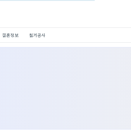
결혼정보
철거공사