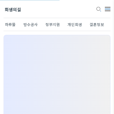
회생의길
하루몰
방수공사
정부지원
개인회생
결혼정보