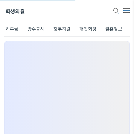
회생의길
하루몰
방수공사
정부지원
개인회생
결혼정보