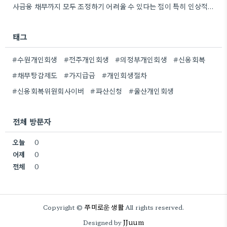
사금융 채무까지 모두 조정하기 어려울 수 있다는 점이 특히 인상적이네요. 개인적으로, 예상치 못한 사금융 이용으로…
태그
#수원개인회생
#전주개인회생
#의정부개인회생
#신용회복
#채무탕감제도
#가지급금
#개인회생절차
#신용회복위원회사이버
#파산신청
#울산개인회생
전체 방문자
오늘
0
어제
0
전체
0
쭈미로운 생활
Copyright ©
All rights reserved.
JJuum
Designed by