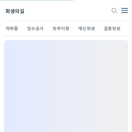
회생의길
하루몰
방수공사
정부지원
개인회생
결혼정보