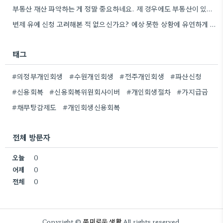
부동산 재산 파악하는 게 정말 중요하네요. 제 경우에도 부동산이 있다면 얼마나 더 유리할지 계산해봐야겠어요.
변제 유예 신청 고려해본 적 없으신가요? 예상 못한 상황에 유연하게 대처하는 방법이 될 수 있을…
태그
#의정부개인회생
#수원개인회생
#전주개인회생
#파산신청
#신용회복
#신용회복위원회사이버
#개인회생절차
#가지급금
#채무탕감제도
#개인회생신용회복
전체 방문자
오늘
0
어제
0
전체
0
쭈미로운 생활
Copyright ©
All rights reserved.