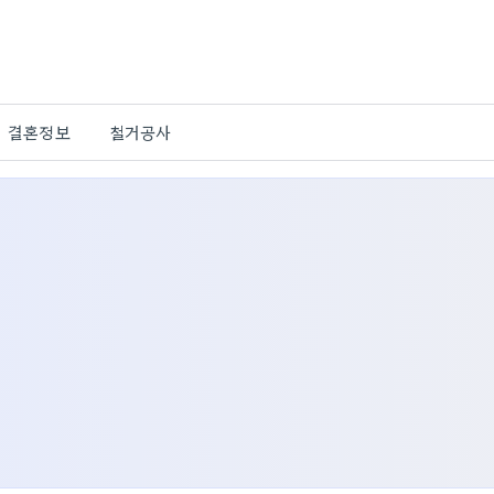
결혼정보
철거공사