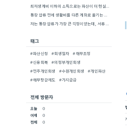
최저생계비 이하의 소득으로는 파산이 더 현실적인 선택일 수 있겠네요. 상황에 따라 달라지겠지만, 꼼꼼하게 재산 평가를…
통장 압류 전에 생활비를 다른 계좌로 옮기는 게 정말 중요하네요. 제가 비슷한 경험이 있어서 그…
저는 통장 압류가 가장 큰 걱정이었는데, 서류 준비를 꼼꼼히 해야 한다는 점이 특히 와닿네요. 법무사…
태그
#파산신청
#회생절차
#채무조정
#신용회복
#의정부개인회생
#전주개인회생
#수원개인회생
#개인파산
#채무탕감제도
#가지급금
전체 방문자
오늘
0
어제
0
전체
0