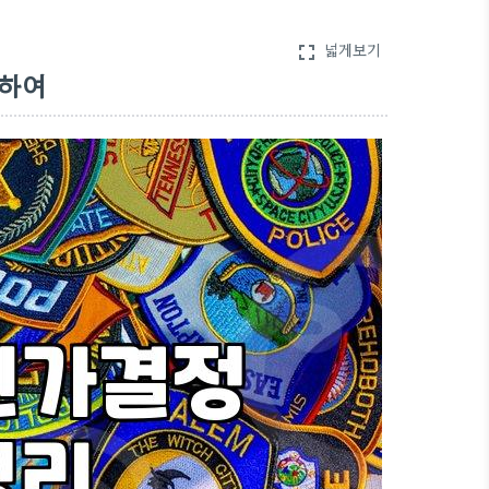
넓게보기
fullscreen
대하여