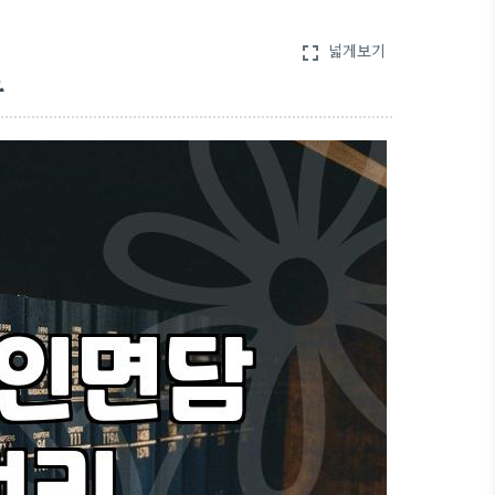
넓게보기
fullscreen
유