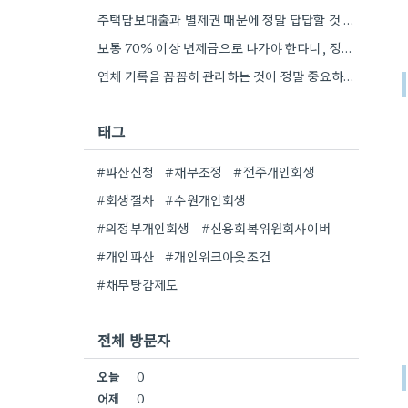
주택담보대출과 별제권 때문에 정말 답답할 것 같아요. 부동산 경매로 넘어갈 가능성까지 고려해야 하니, 신중하게 계획을…
보통 70% 이상 변제금으로 나가야 한다니, 정말 부담이 되네요. 특히 예상 못한 수수료 때문에 더…
연체 기록을 꼼꼼히 관리하는 것이 정말 중요하네요. 특히, 자동이체를 잊지 않도록 하는 게 핵심인 것…
태그
#파산신청
#채무조정
#전주개인회생
#회생절차
#수원개인회생
#의정부개인회생
#신용회복위원회사이버
#개인파산
#개인워크아웃조건
#채무탕감제도
전체 방문자
오늘
0
어제
0