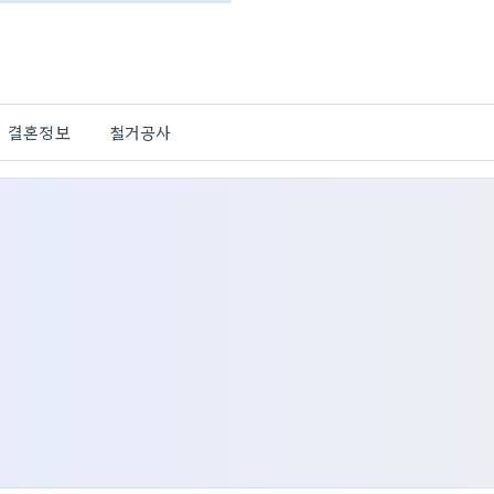
결혼정보
철거공사