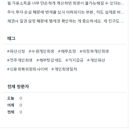
월 가용소득을 너무 단순하게 계산하면 회생이 불가능해질 수 있다는 점을 잊지 말아야겠어요. 예상보다 체계적인 계획이…
주식 투자 손실 때문에 변제율 심사 어려워지는 부분, 저도 실제로 비슷한 경험이 있어서 그런 부분에…
채권사 질권 설정 때문에 별제권 확인하는 게 중요하네요. 제 친구도 전세대출 때문에 비슷한 걱정을 했었거든요.
태그
#파산신청
#수원개인회생
#채무조정
#의정부개인회생
#전주개인회생
#채무탕감제도
#가지급금
#개인파산
#신용회복위원회사이버
#개인회생절차
전체 방문자
오늘
0
어제
0
전체
0