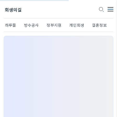
회생의길
하루몰
방수공사
정부지원
개인회생
결혼정보