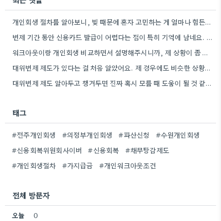
개인회생 절차를 알아보니, 빚 때문에 혼자 고민하는 게 얼마나 힘든지 알 것 같아요. 워크아웃 같은…
변제 기간 동안 신용카드 발급이 어렵다는 점이 특히 기억에 남네요. 제가 비슷한 상황을 겪을 때도…
워크아웃이랑 개인회생 비교하면서 설명해주시니까, 제 상황이 좀 더 와닿더라고요. 소득 증빙 자료 모으는 게 진짜…
대위변제 제도가 있다는 걸 처음 알았어요. 제 경우에도 비슷한 상황이 생겼을 때 유용했을 것 같아요.
대위변제 제도 알아두고 챙겨두면 진짜 혹시 모를 때 도움이 될 것 같아요. 세입자로서 미리 대비하는…
태그
#전주개인회생
#의정부개인회생
#파산신청
#수원개인회생
#신용회복위원회사이버
#신용회복
#채무탕감제도
#개인회생절차
#가지급금
#개인워크아웃조건
전체 방문자
오늘
0