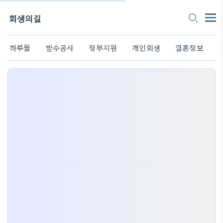
회생의길
하루몰
방수공사
정부지원
개인회생
결혼정보