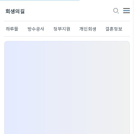
회생의길
하루몰
방수공사
정부지원
개인회생
결혼정보