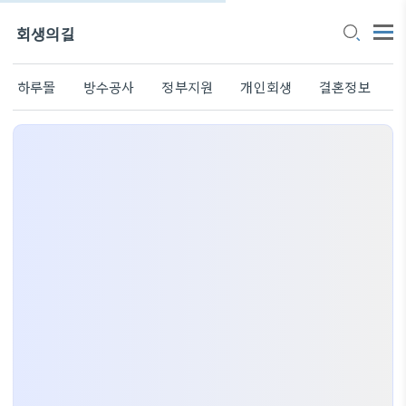
회생의길
하루몰
방수공사
정부지원
개인회생
결혼정보