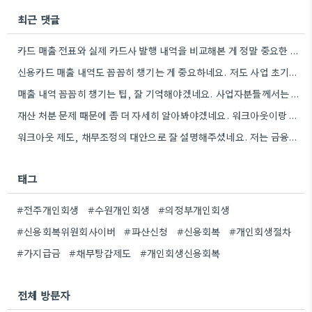
최근 댓글
카드 매출 전표와 실제 카드사 발행 내역을 비교해본 게 정말 중요한 포인트였네요. 소득을 정확하게 계산하는…
신용카드 매출 내역도 꼼꼼히 챙기는 게 중요하네요. 저도 사업 초기때 비슷한 경험이 있어서, 작은 돈이라도…
매출 내역 꼼꼼히 챙기는 팁, 잘 기억해야겠네요. 사업자분들께서는 특히 세금 계산서 기록을 꼼꼼히 해야 하는…
재산 처분 문제 때문에 좀 더 자세히 알아봐야겠네요. 워크아웃이랑 비교하면서 고려해야 할 사항이 많아 보입니다.
워크아웃 제도, 채무조정의 대안으로 잘 설명해주셨네요. 저는 금융기관과의 협의를 통해 이자율을 낮추는 부분이 가장 매력적으로…
태그
#전주개인회생
#수원개인회생
#의정부개인회생
#신용회복위원회사이버
#파산신청
#신용회복
#개인회생절차
#가지급금
#채무탕감제도
#개인회생신용회복
전체 방문자