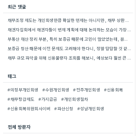
최근 댓글
채무조정 제도는 개인회생만큼 확실한 면제는 아니지만, 채무 상환 부담을 줄이는 데 도움이 될 수 있겠네요.…
채권자집회에서 채권자들이 변제 계획에 대해 논의하는 모습이 가장 인상적이었습니다. 실제로 채권자들의 의견이 변제 계획에 영향을…
부동산 재산 정리 부분, 특히 보증금 때문에 고민이 많았었는데, 꼼꼼하게 준비하면 해결할 수 있는 문제들이…
보증금 청산 때문에 이전 문제도 고려해야 한다니, 정말 답답할 것 같아요. 1억 원이라는 큰 금액…
채무 규모 파악을 위해 신용불량자 조회를 해보니, 예상보다 훨씬 큰 금액이었네요. 꼼꼼하게 확인하는 게 중요하겠어요.
태그
#의정부개인회생
#수원개인회생
#전주개인회생
#신용회복
#채무탕감제도
#가지급금
#개인회생절차
#신용회복위원회사이버
#파산신청
#성남개인회생
전체 방문자