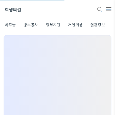
회생의길
하루몰
방수공사
정부지원
개인회생
결혼정보