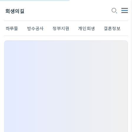
회생의길
하루몰
방수공사
정부지원
개인회생
결혼정보