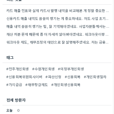
카드 매출 전표와 실제 카드사 발행 내역을 비교해본 게 정말 중요한 포인트였네요. 소득을 정확하게 계산하는…
신용카드 매출 내역도 꼼꼼히 챙기는 게 중요하네요. 저도 사업 초기때 비슷한 경험이 있어서, 작은 돈이라도…
매출 내역 꼼꼼히 챙기는 팁, 잘 기억해야겠네요. 사업자분들께서는 특히 세금 계산서 기록을 꼼꼼히 해야 하는…
재산 처분 문제 때문에 좀 더 자세히 알아봐야겠네요. 워크아웃이랑 비교하면서 고려해야 할 사항이 많아 보입니다.
워크아웃 제도, 채무조정의 대안으로 잘 설명해주셨네요. 저는 금융기관과의 협의를 통해 이자율을 낮추는 부분이 가장 매력적으로…
태그
#전주개인회생
#수원개인회생
#의정부개인회생
#신용회복위원회사이버
#파산신청
#신용회복
#개인회생절차
#가지급금
#채무탕감제도
#개인회생신용회복
전체 방문자
오늘
0