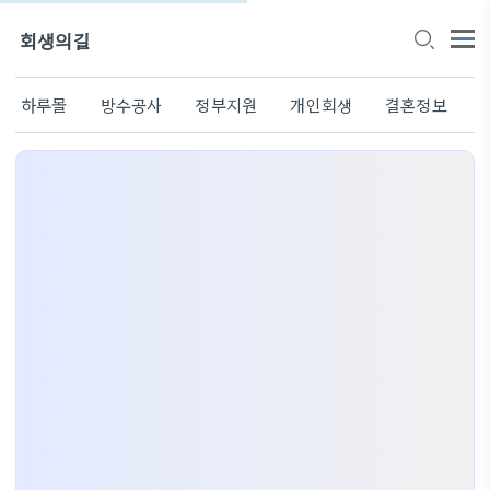
회생의길
하루몰
방수공사
정부지원
개인회생
결혼정보