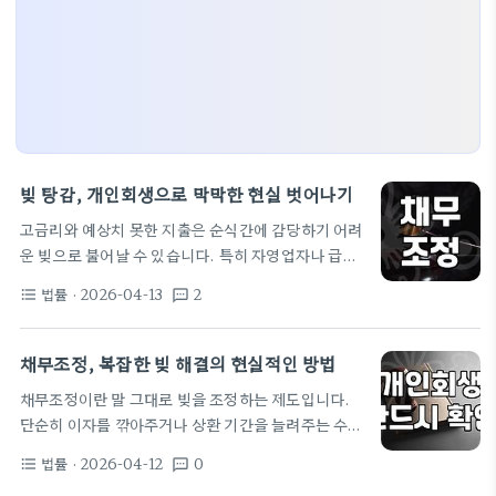
빚 탕감, 개인회생으로 막막한 현실 벗어나기
고금리와 예상치 못한 지출은 순식간에 감당하기 어려
운 빚으로 불어날 수 있습니다. 특히 자영업자나 급여
소득자에게 빚은 단순히 숫자가 아니라 삶의 무게가
법률
· 2026-04-13
2
format_list_bulleted
textsms
됩니다. 매일같이 쏟아지는 독촉 전화와 압류 위협 속
에서 밤잠 설치는 분들이 많으실 겁니다. 이런 상황에
서 '빚 탕감'은 간절한 희망처럼 느껴지지만, 과연 현
채무조정, 복잡한 빚 해결의 현실적인 방법
실적으로 가능한 일인지, 또 어떤 방법이 있는지 막막
채무조정이란 말 그대로 빚을 조정하는 제도입니다.
하게만 느껴질 수 있습니다. 법률 전문가로서, 빚 탕감
단순히 이자를 깎아주거나 상환 기간을 늘려주는 수준
이라는 희망이 어떻게 실현될 수 있는지, 그리고 그 과
을 넘어, 때로는 원금을 줄여주거나 탕감해주는 역할
정에서 무엇을 주의해야 할지 구체적으로 짚어보겠습
법률
· 2026-04-12
0
format_list_bulleted
textsms
까지 합니다. 여러 기관에서 다양한 채무조정 제도를
니다. 개인회생, 빚 탕감의 현실적인 대안 개인회생 제