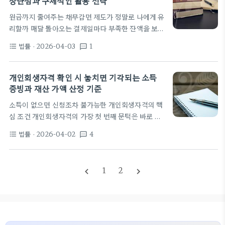
장단점과 구체적인 활용 전략
했을 때, 단순히 빚을 갚기 위해 발버둥 치는 것만이
원금까지 줄여주는 채무감면 제도가 정말로 나에게 유
능사는 아니다. 때로는 법이 보장하는 제도를 통해 새
리할까 매달 돌아오는 결제일마다 부족한 잔액을 보며
로운 시작을 모색하는 것이 현명한 선택이 될 수 있다.
한숨을 쉬는 이들에게 채무감면이라는 단어는 한 줄기
한국의 경우, 개인의 채무 문제를 해결하기…
법률
· 2026-04-03
1
format_list_bulleted
textsms
빛처럼 느껴질 수밖에 없다. 하지만 무작정 빚을 탕감
해주겠다는 말만 믿고 뛰어들기에는 세상에 공짜가 없
다는 사실을 우리는 이미 잘 알고 있다. 단순히 빚이
개인회생자격 확인 시 놓치면 기각되는 소득
많다고 해서 모두가 혜택을 받는 것도 아니며 오히려
증빙과 재산 가액 산정 기준
신청 후에 삶이 더 팍팍해지는 경우도 종종 발생한다.
소득이 없으면 신청조차 불가능한 개인회생자격의 핵
전문가 입장에서 볼 때 가장 먼저 따져봐야 할 것은 본
심 조건 개인회생자격의 가장 첫 번째 문턱은 바로 꾸
인의 소득이 최저생계비를 상회하는지 그리고 재산의
준한 수입이다. 많은 사람이 빚이 많으면 무조건 신청
가치가 빚보다 적은지에 대한 냉정한 판단이다. 소
법률
· 2026-04-02
4
format_list_bulleted
textsms
할 수 있다고 오해하지만, 법원은 채무자가 앞으로 일
위…
정 기간 빚을 갚아나갈 능력이 있는지를 가장 중요하
게 본다. 이때 말하는 소득은 반드시 정규직 직장인일
1
2
navigate_before
navigate_next
필요는 없다. 아르바이트나 일용직, 심지어는 프리랜
서라도 정기적으로 소득이 발생한다는 사실을 입증할
수 있다면 신청 자격을 충분히 갖춘 것으로 간주한다.
중요한 점은 법원에서 인정하는 생계비 이상의 수입이
매달 고정적으로 발생해야 한다는 사실이다. 2024년