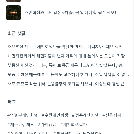
개인회생과 모바일신용대출: 꼭 알아야 할 필수 정보!
최근 댓글
채무조정 제도는 개인회생만큼 확실한 면제는 아니지만, 채무 상환 부담을 줄이는 데 도움이 될 수 있겠네요.…
채권자집회에서 채권자들이 변제 계획에 대해 논의하는 모습이 가장 인상적이었습니다. 실제로 채권자들의 의견이 변제 계획에 영향을…
부동산 재산 정리 부분, 특히 보증금 때문에 고민이 많았었는데, 꼼꼼하게 준비하면 해결할 수 있는 문제들이…
보증금 청산 때문에 이전 문제도 고려해야 한다니, 정말 답답할 것 같아요. 1억 원이라는 큰 금액…
채무 규모 파악을 위해 신용불량자 조회를 해보니, 예상보다 훨씬 큰 금액이었네요. 꼼꼼하게 확인하는 게 중요하겠어요.
태그
#의정부개인회생
#수원개인회생
#전주개인회생
#신용회복
#채무탕감제도
#가지급금
#개인회생절차
#신용회복위원회사이버
#파산신청
#성남개인회생