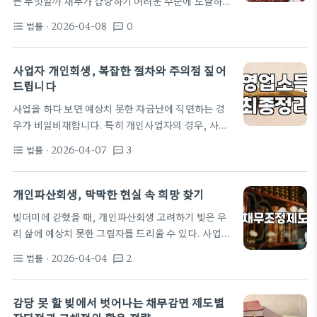
는 무엇일까 채무가 감당하기 어려운 수준에 도달하면
상과 조건이 다릅니다. 많은 분들이 두 제도를 혼동하
가장 먼저 고민하게 되는 것이 신용회복위원회의 워크
시는데, 본인의 상황을 정확히 파악하는 것이 첫걸음
법률
· 2026-04-08
0
format_list_bulleted
textsms
아웃과 법원의 개인파산회생 절차 사이다. 두 제도는
입니다. 개인회생은 소득이 있는 채무자를 대상으로
채무를 조정해 준다는 목적은 같지만 운영 주체와 감
합니다. 지속적으로 수입이…
면 폭에서 큰 차이를 보인다. 워크아웃은 금융기관들
사업자 개인회생, 복잡한 절차와 주의점 짚어
의 협약에 따라 진행되기에 절차가 비교적 간편하고
드립니다
비용이 적게 든다. 하지만 원금 감면 폭이 회생에 비해
사업을 하다 보면 예상치 못한 자금난에 직면하는 경
좁고 사채나 세금 같은 비협약 채무는 포함할 수 없다
우가 비일비재합니다. 특히 개인사업자의 경우, 사업
는 한계가 명확하다. 반면 법원을 통한 개인파산회생
자금과 개인 자금이 뒤섞여 있는 경우가 많아 더욱 복
은 원금의 최대 90% 이상까지도 탕감받을 수 있는 강
법률
· 2026-04-07
3
format_list_bulleted
textsms
잡한 상황에 놓이기 쉽습니다. 이럴 때 많은 분들이
력한 효과를 낸다. 금융기관…
'개인회생'이라는 제도를 떠올리지만, 사업자로서 개
인회생을 진행하는 것은 일반 직장인과는 다른 어려움
개인파산회생, 막막한 현실 속 희망 찾기
이 따릅니다. 사업자 개인회생, 무엇이 다른가요? 가
빚더미에 갇혔을 때, 개인파산회생 고려하기 빚은 우
장 큰 차이점은 바로 '수입의 증빙'입니다. 직장인의
리 삶에 예상치 못한 그림자를 드리울 수 있다. 사업
경우 월급 명세서, 근로소득원천징수영수증 등으로
실패, 예상치 못한 질병, 혹은 갑작스러운 실직으로
비교적 명확하게 소득을 증명할 수 있습니다. 하지만
법률
· 2026-04-04
2
format_list_bulleted
textsms
인해 감당하기 어려운 수준의 빚이 쌓이는 경우가 허
사업자는 매일매일 매출이 다르고, 각종 경비 지출이
다하다. 특히 급여통장압류까지 당하게 되면 생활 자
발생하기 때문에 고정적인 수입을 증명하기가 어렵습
체가 마비될 수 있으며, 이는 개인의 삶뿐만 아니라 가
감당 못 할 빚에서 벗어나는 채무감면 제도별
니다. 법원에서는 사업자의 소득을…
족에게까지 큰 고통을 안겨준다. 이러한 상황에 직면