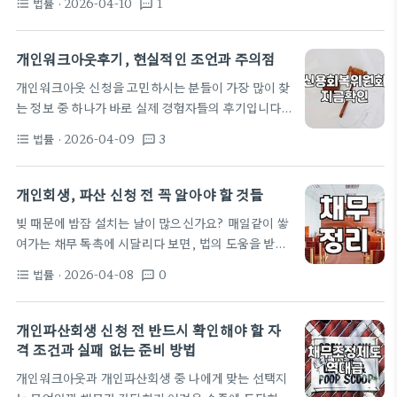
법률
· 2026-04-10
1
format_list_bulleted
textsms
다. 많은 분들이 단순히 '빚을 없애주는 마법'처럼 생
신용회복위원회의 채무조정은 모든 채무를 포괄하지
각하지만, 실제로는 복잡한 법률 절차와 엄격한 기준
못하는 경우가 많습니다. 예를 들어, 신용회복위원회
이 요구되는 과정이죠. 제 경험상, 이 제도를 제대로
개인워크아웃후기, 현실적인 조언과 주의점
에서 채무 조정을 받더라도 일부 담보 채무나 보증 채
이해하지 못하고 접근하면 예상치 못한 어려움에 부딪
무 등은…
개인워크아웃 신청을 고민하시는 분들이 가장 많이 찾
히는 경우가 많습니다. 개인회생절차의 핵심은 '채무
는 정보 중 하나가 바로 실제 경험자들의 후기입니다.
탕감'보다는 '구제'와 '정상화'에 있다는 점을 먼저 기
막연한 두려움이나 복잡한 절차에 대한 걱정 때문에
억해야 합니다. 무턱대고 신청하기보다는 자신에게
법률
· 2026-04-09
3
format_list_bulleted
textsms
시작조차 못 하는 경우도 많기에, 성공 사례와 함께 예
맞는 절차인지, 그리고 어떤 준비가 필요한지를 꼼꼼
상치 못한 어려움까지 담은 생생한 개인워크아웃후기
히 따져봐야 합니다. 개인회생, 어떤 상황에서 고려해
는 큰 도움이 됩니다. 하지만 단순히 '잘 해결되었
개인회생, 파산 신청 전 꼭 알아야 할 것들
야 할까요. 솔직히…
다'는 긍정적인 후기만 쫓기보다는, 현실적인 과정과
빚 때문에 밤잠 설치는 날이 많으신가요? 매일같이 쌓
주의점을 파악하는 것이 더 중요합니다. 개인워크아
여가는 채무 독촉에 시달리다 보면, 법의 도움을 받는
웃, 어떤 상황에서 고려해야 할까 개인워크아웃은 과
개인회생이나 개인파산을 떠올리게 됩니다. 하지만
도한 채무로 인해 정상적인 상환이 어려운 개인이 신
법률
· 2026-04-08
0
format_list_bulleted
textsms
막연한 두려움이나 잘못된 정보 때문에 망설이는 분들
용회복위원회의 지원을 통해 채무를 조정받는 제도입
이 많죠. 전문가로서 실제로 겪는 사례들을 바탕으로,
니다. 일반적으로 소득 대비 부채 비율이 높거나, 연체
개인회생과 개인파산 신청 전에 반드시 알아야 할 실
개인파산회생 신청 전 반드시 확인해야 할 자
기간이 일정…
질적인 내용들을 짚어드리겠습니다. 개인회생 vs 개
격 조건과 실패 없는 준비 방법
인파산, 무엇이 나에게 맞을까 개인회생과 개인파산
개인워크아웃과 개인파산회생 중 나에게 맞는 선택지
은 모두 과도한 채무에서 벗어날 수 있는 제도지만, 대