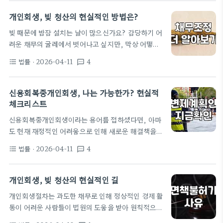
운영하고 있는데, 어떤 것이 나에게 맞는지, 그리고
도는 과도한 채무로 인해…
실질적으로 빚을 갚아나가는 데 어떤 도움이 되는지
개인회생, 빚 청산의 현실적인 방법은?
알아보는 것이 중요합니다. 채무조정, 왜 필요할까?
빚 때문에 밤잠 설치는 날이 많으신가요? 감당하기 어
빚이 감당하기 어려워지면 삶의 많은 부분이 흔들립니
려운 채무의 굴레에서 벗어나고 싶지만, 막상 어떻게
다. 매달 나가는 이자만으로도 숨이 턱턱 막히고, 원금
시작해야 할지 막막할 수 있습니다. 특히 '개인회생'이
은 줄어들 기미가 보이지 않는 상황. 이런 경우, 혼자
법률
· 2026-04-11
4
format_list_bulleted
textsms
라는 단어는 자주 들어봤지만, 실제 나와는 먼 이야기
힘으로는 해결하기 어려운 경우가 대부분입니다. 개
처럼 느껴지기도 합니다. 하지만 개인회생은 단순히
인회생 전문가로서 이런 상황에 놓인 분들을 수없이
빚을 탕감해주는 마법이 아니라, 현실적인 상황을 고
신용회복중개인회생, 나는 가능한가? 현실적
만나왔습니다.…
려하여 법적으로 채무를 조정하고 새 출발할 기회를
체크리스트
제공하는 제도입니다. 개인회생 절차는 채무자 회생
신용회복중개인회생이라는 용어를 접하셨다면, 아마
및 파산에 관한 법률에 따라 진행되며, 신청 자격을 갖
도 현재 재정적인 어려움으로 인해 새로운 해결책을
춘 개인이 일정한 수입이 있음을 전제로 하여 장래의
모색하고 계실 겁니다. 많은 분들이 '개인회생'이라는
수입에서 일정 비율을 변제하면 나머지 채무를 면책받
법률
· 2026-04-11
4
format_list_bulleted
textsms
제도 자체는 들어봤지만, '신용회복중개인회생'이라
는 제도입니다. 여기서 가장 중요한 점은…
는 조금 더 구체적인 상황에 대해선 정보가 부족하다
고 느끼곤 합니다. 이 제도는 말 그대로 신용회복위원
개인회생, 빚 청산의 현실적인 길
회를 통한 채무조정 절차를 진행 중이거나, 혹은 신용
개인회생절차는 과도한 채무로 인해 정상적인 경제 활
회복위원회 워크아웃과 같은 사적 채무조정을 경험했
동이 어려운 사람들이 법원의 도움을 받아 원칙적으로
음에도 불구하고 추가적인 채무 감면이나 해결이 필요
빚을 탕감받고 새 출발을 할 수 있도록 돕는 제도입니
할 때 고려해볼 수 있는 법적 구제 수단입니다. 사실