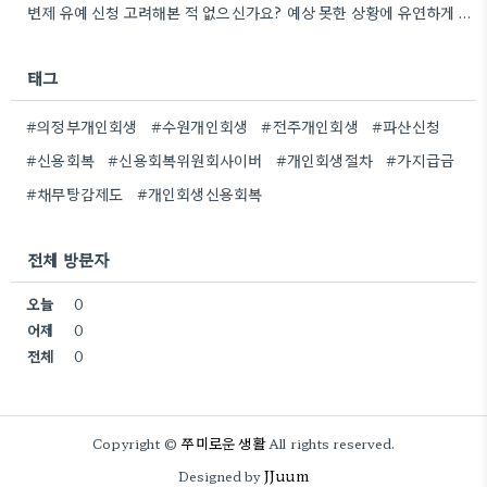
변제 유예 신청 고려해본 적 없으신가요? 예상 못한 상황에 유연하게 대처하는 방법이 될 수 있을…
태그
#의정부개인회생
#수원개인회생
#전주개인회생
#파산신청
#신용회복
#신용회복위원회사이버
#개인회생절차
#가지급금
#채무탕감제도
#개인회생신용회복
전체 방문자
오늘
0
어제
0
전체
0
쭈미로운 생활
Copyright ©
All rights reserved.
JJuum
Designed by