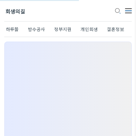
회생의길
하루몰
방수공사
정부지원
개인회생
결혼정보